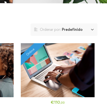
Ordenar por:
Predefinido
Online
€
110
,00