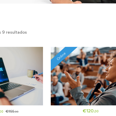
s 9 resultados
Online
€
120
€
155
,00
,00
,00