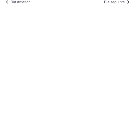
Dia anterior
Dia seguinte
Eve