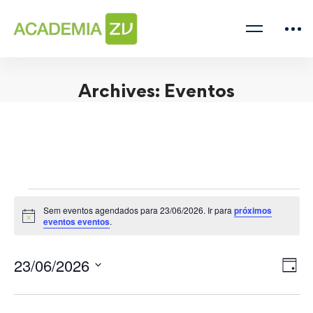
Archives: Eventos
Sem eventos agendados para 23/06/2026. Ir para
próximos
Aviso
eventos eventos
.
Nav
Na
23/06/2026
Dia
de
de
visu
vis
Selecione
de
data