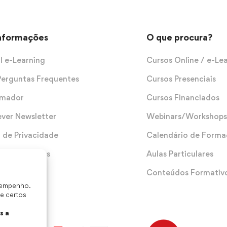
Informações
O que procura?
l e-Learning
Cursos Online / e-Le
Perguntas Frequentes
Cursos Presenciais
rmador
Cursos Financiados
ever Newsletter
Webinars/Workshops
a de Privacidade
Calendário de Form
 e Condições
Aulas Particulares
Conteúdos Formativ
esempenho.
te certos
s a