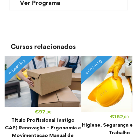
Ver Programa
Cursos relacionados
e-Learning
e-Learning
€
97
,00
€
162
,00
Título Profissional (antigo
Higiene, Segurança e 
CAP) Renovação – Ergonomia e
Trabalho
Movimentação Manual de