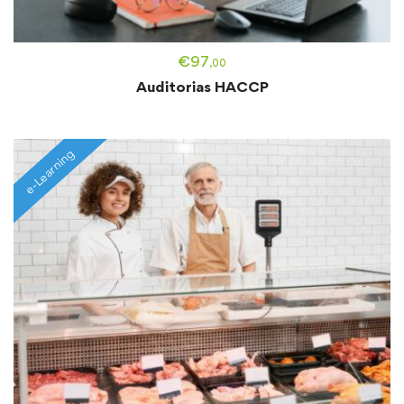
€
97
,00
Auditorias HACCP
e-Learning