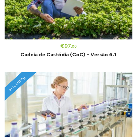
€
97
,00
Cadeia de Custódia (CoC) – Versão 6.1
e-Learning