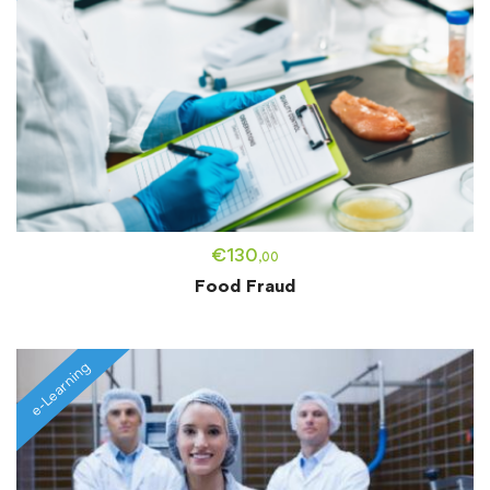
€
130
,00
Food Fraud
e-Learning