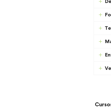
De
Fo
Te
Ma
En
Ve
Curso