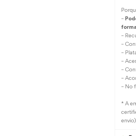
Porqu
–
Pod
forma
– Recu
– Cont
– Plat
– Aces
– Cont
– Aco
– No f
* A em
certif
envio)