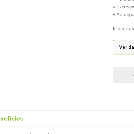
» Exercíc
» Acompa
Inscreva-s
nefícios