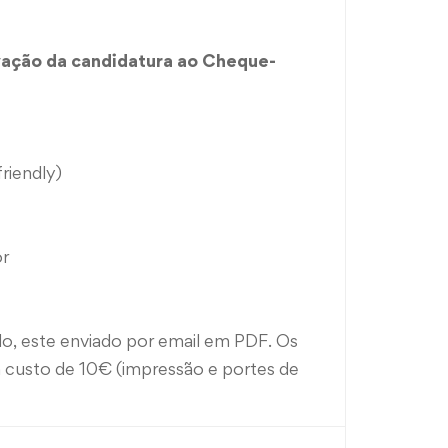
vação da candidatura ao Cheque-
friendly)
r
ndo, este enviado por email em PDF. Os
um custo de 10€ (impressão e portes de