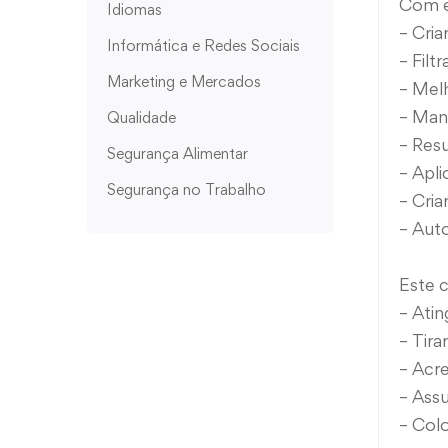
Com e
Idiomas
– Cria
Informática e Redes Sociais
– Filt
Marketing e Mercados
– Melh
– Man
Qualidade
– Res
Segurança Alimentar
– Apli
Segurança no Trabalho
– Cria
– Auto
Este c
– Atin
– Tir
– Acre
– Ass
– Colo