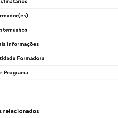
stinatários
rmador(es)
stemunhos
is Informações
tidade Formadora
r Programa
s relacionados