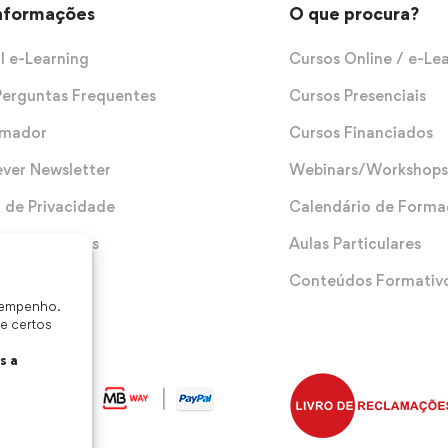
Informações
O que procura?
l e-Learning
Cursos Online / e-Le
Perguntas Frequentes
Cursos Presenciais
rmador
Cursos Financiados
ever Newsletter
Webinars/Workshops
a de Privacidade
Calendário de Form
 e Condições
Aulas Particulares
Conteúdos Formativ
esempenho.
te certos
s a