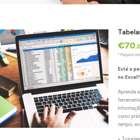
Tabela
€
70
,
* Preços e co
Está a pe
no Excel?
Aprenda a 
ferramenta
informação
curso prát
tempo, evi
» Tutoriai