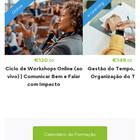
e-Learning
Online
€
120
€
148
,00
,00
Ciclo de Workshops Online (ao
Gestão do Tempo, St
vivo) | Comunicar Bem e Falar
Organização do Tra
com Impacto
Calendário de Formação