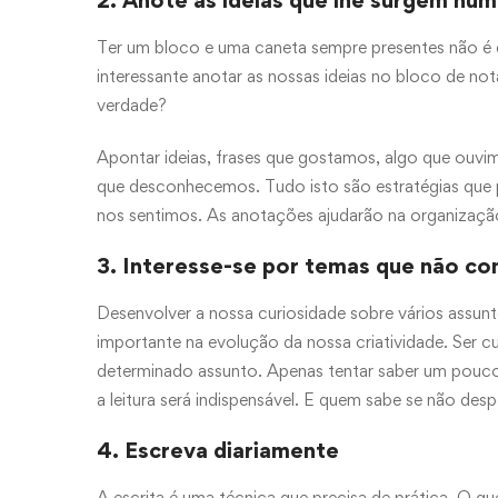
2. Anote as ideias que lhe surgem num
Ter um bloco e uma caneta sempre presentes não é d
interessante anotar as nossas ideias no bloco de no
verdade?
Apontar ideias, frases que gostamos, algo que ouvim
que desconhecemos. Tudo isto são estratégias que
nos sentimos. As anotações ajudarão na organização
3. Interesse-se por temas que não c
Desenvolver a nossa curiosidade sobre vários assu
importante na evolução da nossa criatividade. Ser 
determinado assunto. Apenas tentar saber um pouco 
a leitura será indispensável. E quem sabe se não des
4. Escreva diariamente
A escrita é uma técnica que precisa de prática. O qu