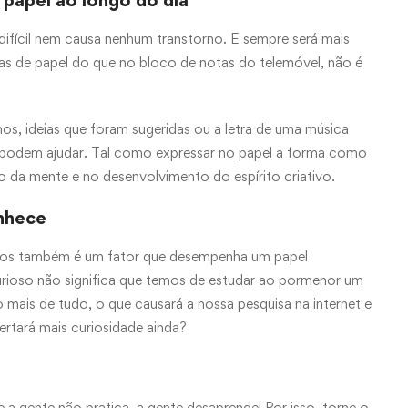
 papel ao longo do dia
ifícil nem causa nenhum transtorno. E sempre será mais
tas de papel do que no bloco de notas do telemóvel, não é
os, ideias que foram sugeridas ou a letra de uma música
 podem ajudar. Tal como expressar no papel a forma como
 da mente e no desenvolvimento do espírito criativo.
onhece
ntos também é um fator que desempenha um papel
curioso não significa que temos de estudar ao pormenor um
mais de tudo, o que causará a nossa pesquisa na internet e
pertará mais curiosidade ainda?
e a gente não pratica, a gente desaprende! Por isso, torne o