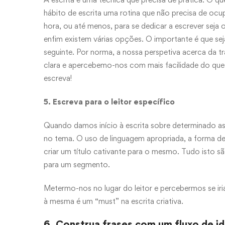
hábito de escrita uma rotina que não precisa de ocu
hora, ou até menos, para se dedicar a escrever seja 
enfim existem várias opções. O importante é que sej
seguinte. Por norma, a nossa perspetiva acerca da t
clara e apercebemo-nos com mais facilidade do qu
escreva!
5. Escreva para o leitor específico
Quando damos início à escrita sobre determinado assu
no tema. O uso de linguagem apropriada, a forma de
criar um título cativante para o mesmo. Tudo isto 
para um segmento.
Metermo-nos no lugar do leitor e percebermos se iri
à mesma é um “must” na escrita criativa.
6. Construa frases com um fluxo de id